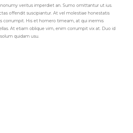
 nonumy veritus imperdiet an. Sumo omittantur ut ius.
dictas offendit suscipiantur. At vel molestiae honestatis
tus corrumpit. His et homero timeam, at qui inermis
ellas. At etiam oblique vim, enim corrumpit vix at. Duo id
 solum quidam usu.