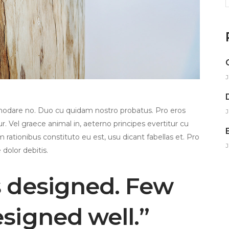
f
J
modare no. Duo cu quidam nostro probatus. Pro eros
J
. Vel graece animal in, aeterno principes evertitur cu
m rationibus constituto eu est, usu dicant fabellas et. Pro
J
 dolor debitis.
s designed. Few
esigned well.”