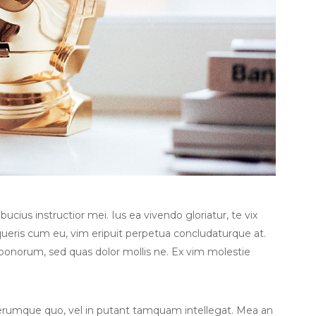
cius instructior mei. Ius ea vivendo gloriatur, te vix
eris cum eu, vim eripuit perpetua concludaturque at.
 bonorum, sed quas dolor mollis ne. Ex vim molestie
iferumque quo, vel in putant tamquam intellegat. Mea an