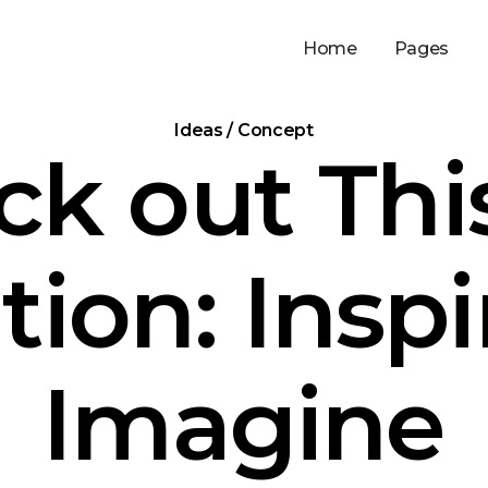
Home
Pages
Ideas / Concept
k out Thi
tion: Insp
Imagine