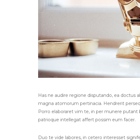
Has ne audire regione disputando, ea doctus albu
magna atomorum pertinacia. Hendrerit persequ
Porro elaboraret vim te, in per munere putant
patrioque intellegat affert possim eum facer.
Duo te vide labores, in cetero interesset sign