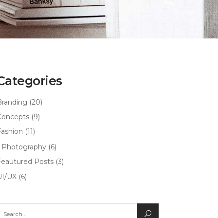
Categories
Branding
(20)
Concepts
(9)
Fashion
(11)
Photography
(6)
Feautured Posts
(3)
UI/UX
(6)
earch