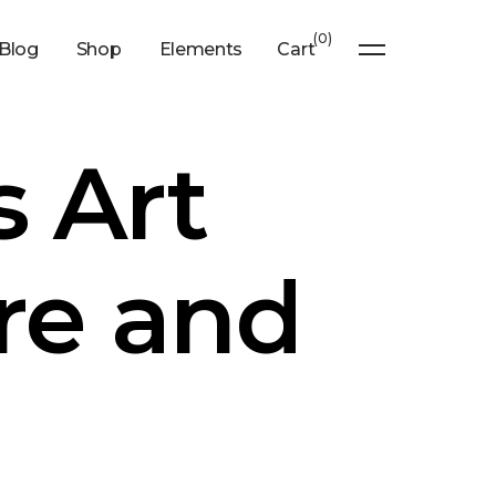
0
Blog
Shop
Elements
Cart
s Art
ire and