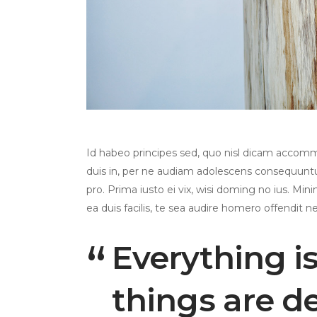
Id habeo principes sed, quo nisl dicam accom
duis in, per ne audiam adolescens consequuntur
pro. Prima iusto ei vix, wisi doming no ius. Mini
ea duis facilis, te sea audire homero offendit ne
Everything i
things are d