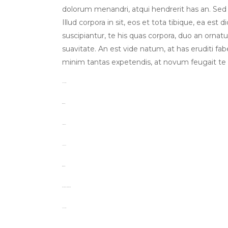
dolorum menandri, atqui hendrerit has an. Sed
Illud corpora in sit, eos et tota tibique, ea est 
suscipiantur, te his quas corpora, duo an orna
suavitate. An est vide natum, at has eruditi fab
minim tantas expetendis, at novum feugait te
toto togel
situs togel
link gacor
jacktoto
situs togel
myhouseoffurniture.com
toto togel