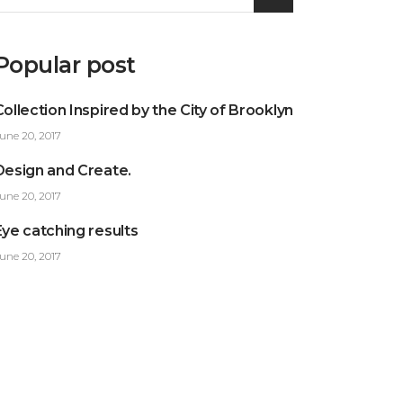
or:
Popular post
Collection Inspired by the City of Brooklyn
une 20, 2017
Design and Create.
une 20, 2017
Eye catching results
une 20, 2017