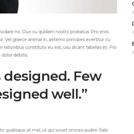
J
modare no. Duo cu quidam nostro probatus. Pro eros
J
. Vel graece animal in, aeterno principes evertitur cu
m rationibus constituto eu est, usu dicant fabellas et. Pro
J
 dolor debitis.
s designed. Few
esigned well.”
 qualisque at mel, ut qui sonet omnes audire. Sale