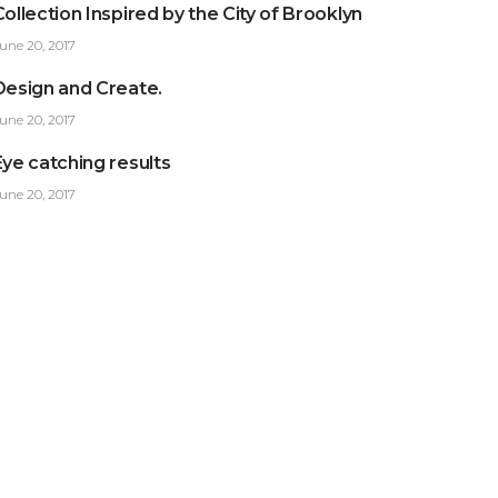
Collection Inspired by the City of Brooklyn
une 20, 2017
Design and Create.
une 20, 2017
Eye catching results
une 20, 2017