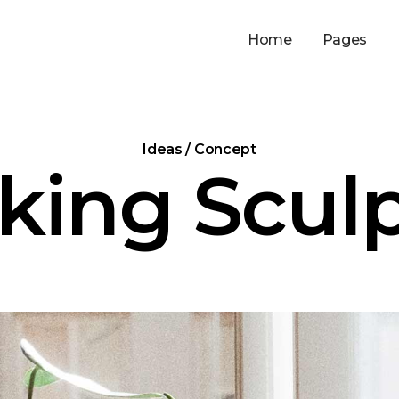
Home
Pages
Ideas / Concept
king Scul