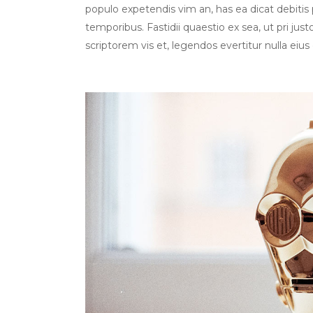
populo expetendis vim an, has ea dicat debitis p
temporibus. Fastidii quaestio ex sea, ut pri jus
scriptorem vis et, legendos evertitur nulla eius