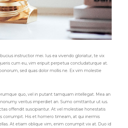
cius instructior mei. Ius ea vivendo gloriatur, te vix
eris cum eu, vim eripuit perpetua concludaturque at.
 bonorum, sed quas dolor mollis ne. Ex vim molestie
iferumque quo, vel in putant tamquam intellegat. Mea an
 nonumy veritus imperdiet an. Sumo omittantur ut ius.
dictas offendit suscipiantur. At vel molestiae honestatis
tus corrumpit. His et homero timeam, at qui inermis
ellas. At etiam oblique vim, enim corrumpit vix at. Duo id